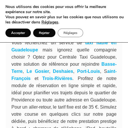
Nous utilisons des cookies pour vous offrir la meilleure
expérience sur notre site.
Vous pouvez en savoir plus sur les cookies que nous utilisons ou
Découvrez La Guadeloupe en Taxi
les désactiver dans
Réglages
.
comme jamais auparavant
Accepter
Rejeter
Réglages
Vous recherchez un service de
taxi fiable en
Guadeloupe
mais ignorez quelle compagnie
choisir ? Optez pour Centrale Taxi Guadeloupe,
votre solution de référence pour rejoindre
Basse-
Terre
,
Le Gosier
,
Deshaies
,
Port-Louis
, S
aint-
François
et
Trois-Rivières
. Profitez de notre
module de réservation en ligne simple et rapide,
idéal pour planifier vos trajets depuis le quartier de
Providence ou toute autre adresse en Guadeloupe.
Pour un aller-retour, le tarif fixe est de 35 €. Simulez
votre course en quelques clics sur notre page
dédiée, puis bénéficiez de notre prestation prestige