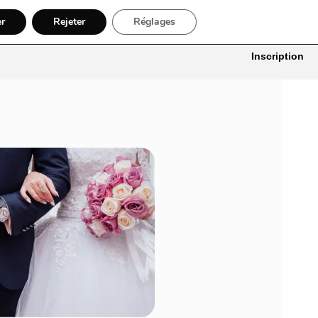
er
Rejeter
Réglages
itures
Bâtiment, Artisans & Électriciens
Déménageur
Divers
Inscription