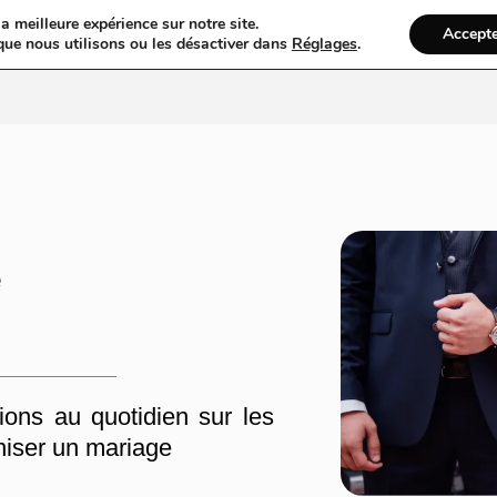
a meilleure expérience sur notre site.
Accept
gs
Web
Taxi
VTC
Mariage
Ambulance
Locations De Vo
que nous utilisons ou les désactiver dans
Réglages
.
e
ions au quotidien sur les
niser un mariage