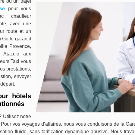
re ou un trajet
se
pour vous
c chauffeur
ble, avec une
ur route et un
 Golfe garantit
ille Provence,
, Ajaccio aux
eurs Taxi vous
os prestations,
stion, envoyer
 départ.
our hôtels
entionnés
 Utilisez notre
. Pour vos voyages d’affaires, nous vous conduisons de la Gar
isation fluide, sans tarification dynamique abusive. Nous tra