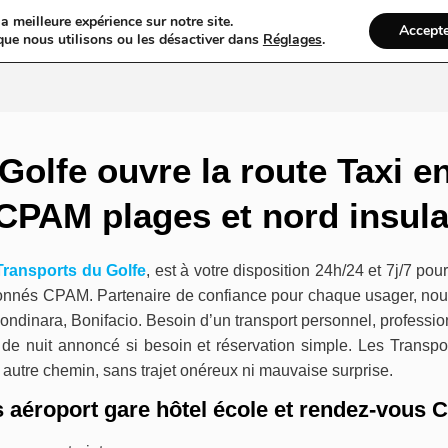
a meilleure expérience sur notre site.
Accept
gs
Web
Taxi
VTC
Mariage
Ambulance
Locations De Vo
que nous utilisons ou les désactiver dans
Réglages
.
Golfe ouvre la route Taxi e
CPAM plages et nord insul
Transports du Golfe
, est à votre disposition 24h/24 et 7j/7 pou
tionnés CPAM. Partenaire de confiance pour chaque usager, nou
Rondinara, Bonifacio. Besoin d’un transport personnel, profess
 de nuit annoncé si besoin et réservation simple. Les Transpor
 autre chemin, sans trajet onéreux ni mauvaise surprise.
s aéroport gare hôtel école et rendez-vous