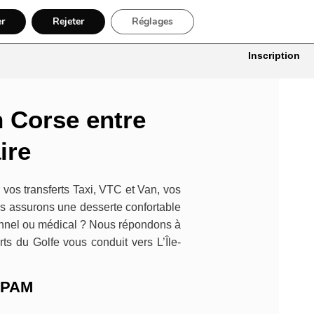
er
Rejeter
Réglages
itures
Bâtiment, Artisans & Électriciens
Déménageur
Divers
Inscription
n Corse entre
aire
r vos transferts Taxi, VTC et Van, vos
s assurons une desserte confortable
ionnel ou médical ? Nous répondons à
ts du Golfe vous conduit vers L’Île-
 CPAM