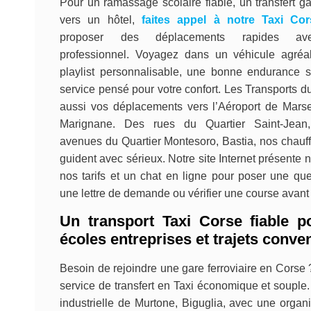
Pour un ramassage scolaire fiable, un transfert ga
vers un hôtel,
faites appel à notre Taxi Cor
proposer des déplacements rapides ave
professionnel. Voyagez dans un véhicule agréa
playlist personnalisable, une bonne endurance s
service pensé pour votre confort. Les Transports du
aussi vos déplacements vers l’Aéroport de Marse
Marignane. Des rues du Quartier Saint-Jean
avenues du Quartier Montesoro, Bastia, nos chauff
guident avec sérieux. Notre site Internet présente n
nos tarifs et un chat en ligne pour poser une que
une lettre de demande ou vérifier une course avant
Un transport Taxi Corse fiable p
écoles entreprises et trajets conv
Besoin de rejoindre une gare ferroviaire en Corse ?
service de transfert en Taxi économique et souple
industrielle de Murtone, Biguglia, avec une organ