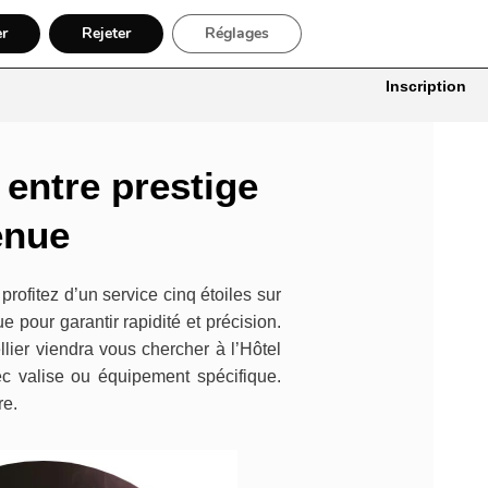
er
Rejeter
Réglages
itures
Bâtiment, Artisans & Électriciens
Déménageur
Divers
Inscription
 entre prestige
venue
profitez d’un service cinq étoiles sur
 pour garantir rapidité et précision.
lier viendra vous chercher à l’Hôtel
c valise ou équipement spécifique.
re.