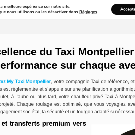
a meilleure expérience sur notre site.
Accept
gs
Web
Taxi
VTC
Mariage
Ambulance
Locations De Vo
que nous utilisons ou les désactiver dans
Réglages
.
cellence du Taxi Montpellier
 performance sur chaque a
ez My Taxi Montpellier
, votre compagnie Taxi de référence, et 
s est réglementée et s’appuie sur une planification algorithmique
t, à l’aube ou plus tard, votre chauffeur privé Taxi à Montpel
projeté. Chaque roulage est optimisé, que vous voyagiez ave
engagement sociétal, la sécurité et un fourgon adapté si nécessai
s et transferts premium vers