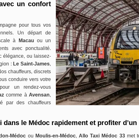
avec un confort
pagne pour tous vos
sonnels. Un départ de
scale à
Macau
ou un
ts avec ponctualité.
 élégance, ou laissez-
gion :
Le Saint-James
,
Nos chauffeurs, discrets
ous conduire vers votre
 pour un rendez-vous
az
comme à
Avensan
,
té par des chauffeurs
i dans le Médoc rapidement et profiter d’un
don-Médoc
ou
Moulis-en-Médoc
,
Allo Taxi Médoc 33
met t