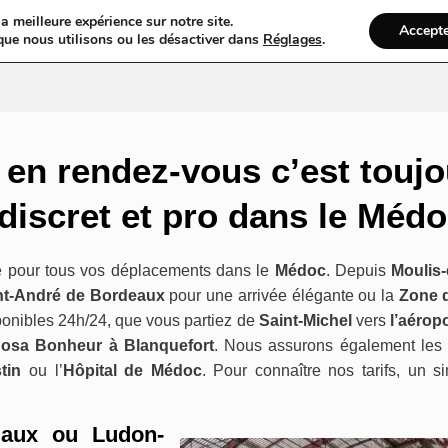
a meilleure expérience sur notre site.
Accept
gs
Web
Taxi
VTC
Mariage
Ambulance
Locations De Vo
que nous utilisons ou les désactiver dans
Réglages
.
u en rendez-vous c’est touj
 discret et pro dans le Méd
ce pour tous vos déplacements dans le
Médoc
. Depuis
Moulis
nt-André de Bordeaux
pour une arrivée élégante ou la
Zone d
ponibles 24h/24, que vous partiez de
Saint-Michel
vers
l’aérop
Rosa Bonheur à Blanquefort
. Nous assurons également les t
tin
ou l’
Hôpital de Médoc
. Pour connaître nos tarifs, un s
gaux ou Ludon-