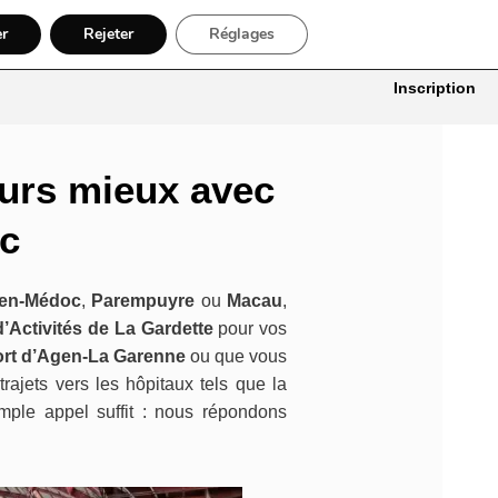
er
Rejeter
Réglages
itures
Bâtiment, Artisans & Électriciens
Déménageur
Divers
Inscription
ours mieux avec
oc
-en-Médoc
,
Parempuyre
ou
Macau
,
’Activités de La Gardette
pour vos
ort d’Agen-La Garenne
ou que vous
rajets vers les hôpitaux tels que la
imple appel suffit : nous répondons