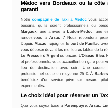
Médoc vers Bordeaux ou la côte 
garanti
Notre
compagnie de Taxi à Médoc
vous accom
besoins, qu’ils soient professionnels ou per
Margaux
, une arrivée à
Ludon-Médoc
, une e
rendez-vous à
Arsac
? Nous répondons présen
Depuis
Macau
, rejoignez le
port de Pauillac
avec
vous déposer devant les meilleures tables de la ré
Le Pressoir d’Argent
ou encore
L’Oiseau Bleu
. 
et professionnels, vous accueillent en gare pour v
lieu de destination avec soin. Une course
professionnel coûte en moyenne 25 €. À
Barber
bénéficiez d’un service privé sur mesure, pilo
expérimentés.
Le choix idéal pour réserver un Tax
Que vous soyez basé à
Parempuyre
,
Arsac
,
Lu