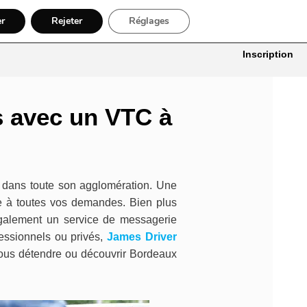
er
Rejeter
Réglages
itures
Bâtiment, Artisans & Électriciens
Déménageur
Divers
Inscription
s avec un VTC à
 dans toute son agglomération. Une
re à toutes vos demandes. Bien plus
galement un service de messagerie
fessionnels ou privés,
James Driver
 vous détendre ou découvrir Bordeaux