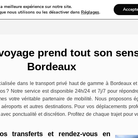
a meilleure expérience sur notre site.
Accept
gs
Web
Taxi
VTC
Mariage
Ambulance
Locations De Vo
que nous utilisons ou les désactiver dans
Réglages
.
voyage prend tout son sen
Bordeaux
alisée dans le transport privé haut de gamme à Bordeaux et
cos ? Notre service est disponible 24h/24 et 7j/7 pour répond
 votre véritable partenaire de mobilité. Nous proposons é
s, aéroports et autres destinations. Pour vos déplacements pro
avec ponctualité et discrétion. Profitez de chaque trajet pour
os transferts et rendez-vous en