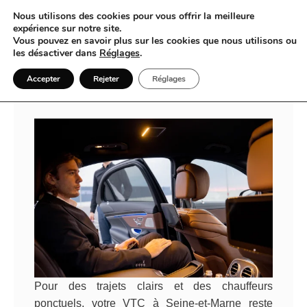
Nous utilisons des cookies pour vous offrir la meilleure
expérience sur notre site.
Vous pouvez en savoir plus sur les cookies que nous utilisons ou
Quand un VTC en Seine-et-Marne
les désactiver dans
Réglages
.
transforme chaque déplacement en
Accepter
Rejeter
Réglages
voyage bien réglé
Pour des trajets clairs et des chauffeurs
ponctuels, votre VTC à Seine-et-Marne reste