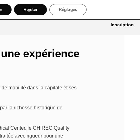
er
Rejeter
Réglages
itures
Bâtiment, Artisans & Électriciens
Déménageur
Divers
Inscription
t une expérience
de mobilité dans la capitale et ses
par la richesse historique de
dical Center, le CHIREC Quality
raitée avec rigueur pour une