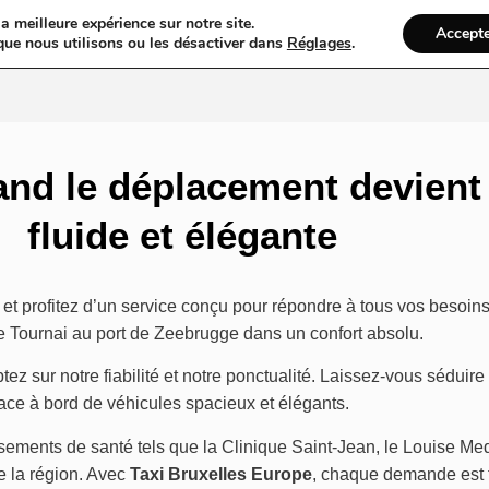
a meilleure expérience sur notre site.
Accept
gs
Web
Taxi
VTC
Mariage
Ambulance
Locations De Vo
que nous utilisons ou les désactiver dans
Réglages
.
uand le déplacement devien
fluide et élégante
t profitez d’un service conçu pour répondre à tous vos besoins 
 Tournai au port de Zeebrugge dans un confort absolu.
z sur notre fiabilité et notre ponctualité. Laissez-vous séduire 
ace à bord de véhicules spacieux et élégants.
ements de santé tels que la Clinique Saint-Jean, le Louise Me
e la région. Avec
Taxi Bruxelles Europe
, chaque demande est t