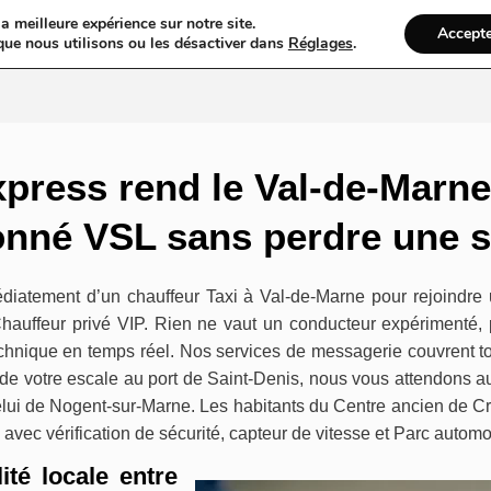
a meilleure expérience sur notre site.
Accept
gs
Web
Taxi
VTC
Mariage
Ambulance
Locations De Vo
que nous utilisons ou les désactiver dans
Réglages
.
xpress rend le Val-de-Marne
ionné VSL sans perdre une
diatement d’un chauffeur Taxi à Val-de-Marne pour rejoindre u
Chauffeur privé VIP. Rien ne vaut un conducteur expérimenté,
technique en temps réel. Nos services de messagerie couvrent to
rs de votre escale au port de Saint-Denis, nous vous attendons a
celui de Nogent-sur-Marne. Les habitants du Centre ancien de Cr
, avec vérification de sécurité, capteur de vitesse et Parc automo
té locale entre