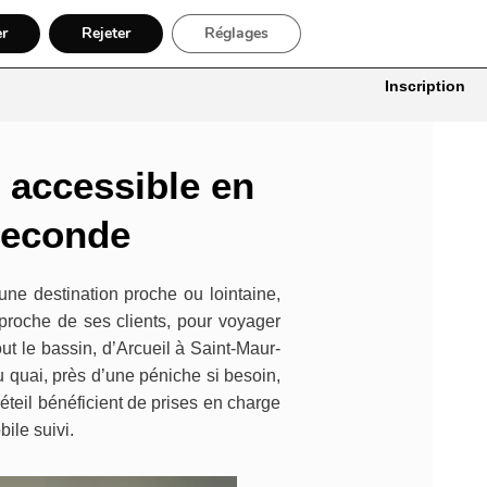
er
Rejeter
Réglages
itures
Bâtiment, Artisans & Électriciens
Déménageur
Divers
Inscription
 accessible en
 seconde
ne destination proche ou lointaine,
 proche de ses clients, pour voyager
ut le bassin, d’Arcueil à Saint-Maur-
u quai, près d’une péniche si besoin,
éteil bénéficient de prises en charge
bile suivi.