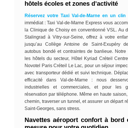
hôtels écoles et zones d’activité
Réservez votre Taxi Val-de-Marne en un clin 
immédiat : Taxi Val-de-Marne Express vous acco
la Clinique de Choisy en conventionné VSL. Au 
Stalingrad à Vitry-sur-Seine, offrez à votre enfan
jusqu’au Collège Antoine de Saint-Exupéry de
autobus bondé et contraintes de banlieue. Notre
les hôtels du secteur, Hôtel Kyriad Créteil Centr
Novotel Paris Créteil Le Lac, pour un séjour impecc
avec transporteur dédié et suivi technique. Dépla
efficacité dans Val-de-Marne : nous desser
industrielles et commerciales, et pour les g
réservation par téléphone. Même en haute saison,
chemin, traverser un tunnel, et assurer un départ r
Saint-Georges, sans stress.
Navettes aéroport confort à bord 
mesure pour votre quotidien