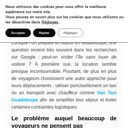
Nous utilisons des cookies pour vous offrir la meilleure
expérience sur notre site.
Vous pouvez en savoir plus sur les cookies que nous utilisons ou
Visiter la Guadeloupe sans voiture :
les désactiver dans
Réglages
.
mission impossible ?
Accepter
Rejeter
Réglages
Lorsque l’on prépare un séjour en Guadeloupe, une
question revient très souvent dans les recherches
sur Google :
peut-on visiter l’île sans louer de
voiture ?
À première vue, la location semble
presque incontournable. Pourtant, de plus en plus
de voyageurs choisissent une autre approche pour
leurs déplacements : utiliser ponctuellement un taxi
ou un transport avec chauffeur comme
Van Taxi
Guadeloupe
afin de simplifier leur séjour et éviter
certaines contraintes logistiques.
Le problème auquel beaucoup de
voyageurs ne pensent pas